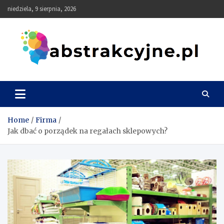
Skip
niedziela, 9 sierpnia, 2026
to
content
Abstrakcyjne
Home
Firma
Jak dbać o porządek na regałach sklepowych?