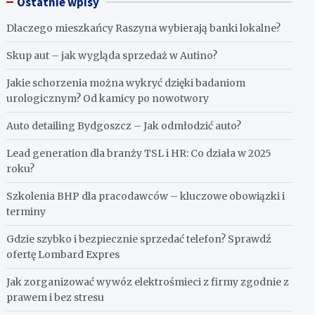
Ostatnie wpisy
Dlaczego mieszkańcy Raszyna wybierają banki lokalne?
Skup aut – jak wygląda sprzedaż w Autino?
Jakie schorzenia można wykryć dzięki badaniom
urologicznym? Od kamicy po nowotwory
Auto detailing Bydgoszcz – Jak odmłodzić auto?
Lead generation dla branży TSL i HR: Co działa w 2025
roku?
Szkolenia BHP dla pracodawców – kluczowe obowiązki i
terminy
Gdzie szybko i bezpiecznie sprzedać telefon? Sprawdź
ofertę Lombard Expres
Jak zorganizować wywóz elektrośmieci z firmy zgodnie z
prawem i bez stresu