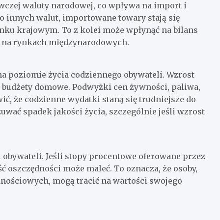
wczej waluty narodowej, co wpływa na import i
o innych walut, importowane towary stają się
nku krajowym. To z kolei może wpłynąć na bilans
w na rynkach międzynarodowych.
na poziomie życia codziennego obywateli. Wzrost
h budżety domowe. Podwyżki cen żywności, paliwa,
ć, że codzienne wydatki staną się trudniejsze do
wać spadek jakości życia, szczególnie jeśli wzrost
 obywateli. Jeśli stopy procentowe oferowane przez
ość oszczędności może maleć. To oznacza, że osoby,
dnościowych, mogą tracić na wartości swojego