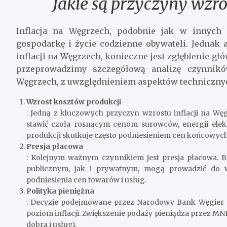
Jakie są przyczyny wzro
Inflacja na Węgrzech, podobnie jak w innych 
gospodarkę i życie codzienne obywateli. Jedna
inflacji na Węgrzech, konieczne jest zgłębienie g
przeprowadzimy szczegółową analizę czynników
Węgrzech, z uwzględnieniem aspektów techniczny
Wzrost kosztów produkcji
: Jedną z kluczowych przyczyn wzrostu inflacji na Wę
stawić czoła rosnącym cenom surowców, energii ele
produkcji skutkuje często podniesieniem cen końcowych 
Presja płacowa
: Kolejnym ważnym czynnikiem jest presja płacowa.
publicznym, jak i prywatnym, mogą prowadzić do wz
podniesienia cen towarów i usług.
Polityka pieniężna
: Decyzje podejmowane przez Narodowy Bank Węgier (M
poziom inflacji. Zwiększenie podaży pieniądza przez MNB
dobra i usługi.