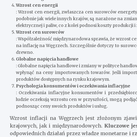
Wzrost cen energii
: Wzrost cen energii, zwłaszcza cen surowców energety
podobnie jak wiele innych krajów, są narażone na zmian
elektrycznej i paliw, co z kolei podnosi koszty produkcji 
Wzrost cen surowców
: Współzależność międzynarodowa sprawia, że wzrost 
na inflację na Węgrzech. Szczególnie dotyczy to surowc
drewno.
Globalne napięcia handlowe
: Globalne napięcia handlowe i zmiany w polityce ha
wpłynąć na ceny importowanych towarów. Jeśli import 
produktów dostępnych na rynku krajowym.
Psychologia konsumentów i oczekiwania inflacyjne
: Oczekiwania inflacyjne konsumentów i przedsiębior
ludzie oczekują wzrostu cen w przyszłości, mogą podjąć 
podnosząc ceny swoich produktów i usług.
Wzrost inflacji na Węgrzech jest złożonym zja
krajowych, jak i międzynarodowych.
Kluczowe je
odpowiednich działań przez władze monetarne i rzą