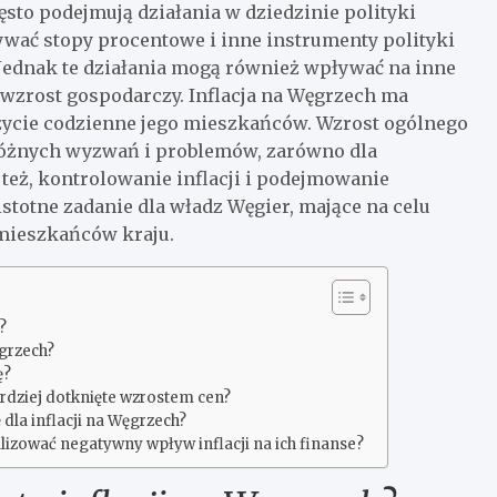
ęsto podejmują działania w dziedzinie polityki
wać stopy procentowe i inne instrumenty polityki
 Jednak te działania mogą również wpływać na inne
y wzrost gospodarczy. Inflacja na Węgrzech ma
 życie codzienne jego mieszkańców. Wzrost ogólnego
różnych wyzwań i problemów, zarówno dla
 też, kontrolowanie inflacji i podejmowanie
stotne zadanie dla władz Węgier, mające na celu
 mieszkańców kraju.
?
ęgrzech?
ę?
rdziej dotknięte wzrostem cen?
 dla inflacji na Węgrzech?
zować negatywny wpływ inflacji na ich finanse?