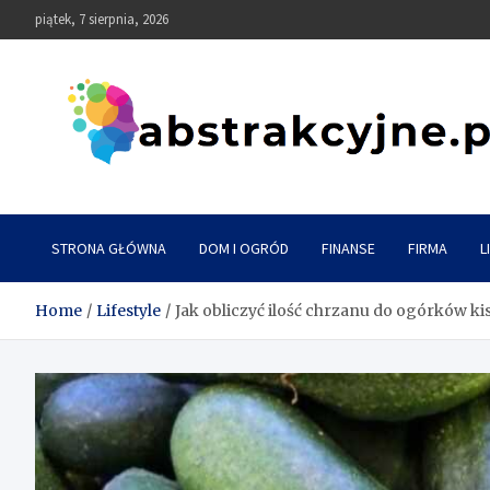
Skip
piątek, 7 sierpnia, 2026
to
content
Abstrakcyjne
STRONA GŁÓWNA
DOM I OGRÓD
FINANSE
FIRMA
L
Home
Lifestyle
Jak obliczyć ilość chrzanu do ogórków k