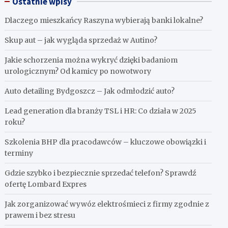
Ostatnie wpisy
Dlaczego mieszkańcy Raszyna wybierają banki lokalne?
Skup aut – jak wygląda sprzedaż w Autino?
Jakie schorzenia można wykryć dzięki badaniom
urologicznym? Od kamicy po nowotwory
Auto detailing Bydgoszcz – Jak odmłodzić auto?
Lead generation dla branży TSL i HR: Co działa w 2025
roku?
Szkolenia BHP dla pracodawców – kluczowe obowiązki i
terminy
Gdzie szybko i bezpiecznie sprzedać telefon? Sprawdź
ofertę Lombard Expres
Jak zorganizować wywóz elektrośmieci z firmy zgodnie z
prawem i bez stresu