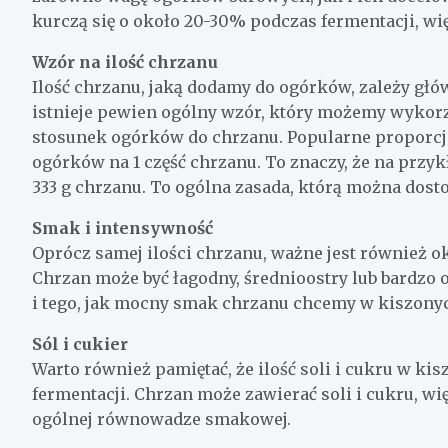
kurczą się o około 20-30% podczas fermentacji, wię
Wzór na ilość chrzanu
Ilość chrzanu, jaką dodamy do ogórków, zależy gł
istnieje pewien ogólny wzór, który możemy wykorz
stosunek ogórków do chrzanu. Popularne proporcje w
ogórków na 1 część chrzanu. To znaczy, że na przy
333 g chrzanu. To ogólna zasada, którą można dost
Smak i intensywność
Oprócz samej ilości chrzanu, ważne jest również 
Chrzan może być łagodny, średnioostry lub bardzo 
i tego, jak mocny smak chrzanu chcemy w kiszony
Sól i cukier
Warto również pamiętać, że ilość soli i cukru w k
fermentacji. Chrzan może zawierać soli i cukru, w
ogólnej równowadze smakowej.