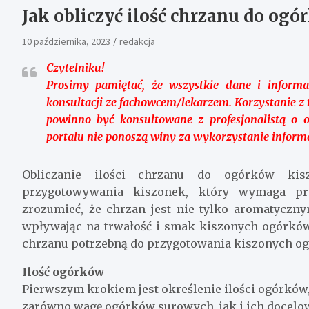
Jak obliczyć ilość chrzanu do og
10 października, 2023
redakcja
Czytelniku!
Prosimy pamiętać, że wszystkie dane i informa
konsultacji ze fachowcem/lekarzem. Korzystanie z
powinno być konsultowane z profesjonalistą o 
portalu nie ponoszą winy za wykorzystanie informa
Obliczanie ilości chrzanu do ogórków ki
przygotowywania kiszonek, który wymaga pre
zrozumieć, że chrzan jest nie tylko aromatyczn
wpływając na trwałość i smak kiszonych ogórków.
chrzanu potrzebną do przygotowania kiszonych o
Ilość ogórków
Pierwszym krokiem jest określenie ilości ogórków
zarówno wagę ogórków surowych, jak i ich docelow