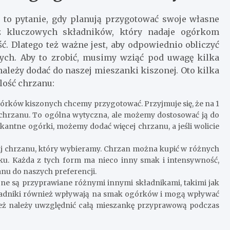
 to pytanie, gdy planują przygotować swoje własne
z kluczowych składników, który nadaje ogórkom
. Dlatego też ważne jest, aby odpowiednio obliczyć
ych. Aby to zrobić, musimy wziąć pod uwagę kilka
należy dodać do naszej mieszanki kiszonej. Oto kilka
lość chrzanu:
ogórków kiszonych chcemy przygotować. Przyjmuje się, że na 1
chrzanu. To ogólna wytyczna, ale możemy dostosować ją do
ikantne ogórki, możemy dodać więcej chrzanu, a jeśli wolicie
aj chrzanu, który wybieramy. Chrzan można kupić w różnych
zku. Każda z tych form ma nieco inny smak i intensywność,
nu do naszych preferencji.
zone są przyprawiane różnymi innymi składnikami, takimi jak
 składniki również wpływają na smak ogórków i mogą wpływać
 też należy uwzględnić całą mieszankę przyprawową podczas