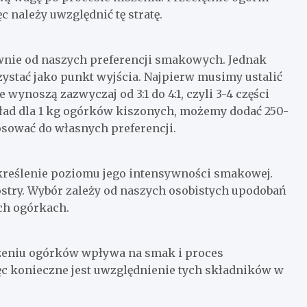
c należy uwzględnić tę stratę.
ównie od naszych preferencji smakowych. Jednak
ystać jako punkt wyjścia. Najpierw musimy ustalić
ynoszą zazwyczaj od 3:1 do 4:1, czyli 3-4 części
kład dla 1 kg ogórków kiszonych, możemy dodać 250-
osować do własnych preferencji.
określenie poziomu jego intensywności smakowej.
ostry. Wybór zależy od naszych osobistych upodobań
ch ogórkach.
iszeniu ogórków wpływa na smak i proces
ięc konieczne jest uwzględnienie tych składników w