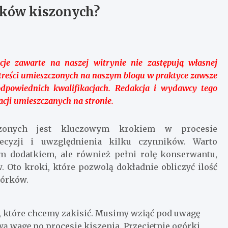
órków kiszonych?
cje zawarte na naszej witrynie nie zastępują własnej
 treści umieszczonych na naszym blogu w praktyce zawsze
odpowiednich kwalifikacjach. Redakcja i wydawcy tego
cji umieszczanych na stronie.
szonych jest kluczowym krokiem w procesie
cyzji i uwzględnienia kilku czynników. Warto
ym dodatkiem, ale również pełni rolę konserwantu,
 Oto kroki, które pozwolą dokładnie obliczyć ilość
górków.
, które chcemy zakisić. Musimy wziąć pod uwagę
ą wagę po procesie kiszenia. Przeciętnie ogórki