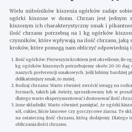
Wielu miłośników kiszenia ogórków zadaje sobie
ogórki kiszone w domu. Chrzan jest jednym 
kiszonym ich charakterystyczny smak i pikantność
ilość chrzanu potrzebną na 1 kg ogórków kiszon
czynników, które wpływają na ilość chrzanu, jaką 
kroków, które pomogą nam obliczyć odpowiednią i
Ilość ogórków: Pierwszym krokiem jest określenie, ile 
kg ogórków kiszonych potrzebujemy około 20-30 dag 
naszych preferencji smakowych. Jeśli lubimy bardziej p
delikatniejszy smak, to mniej.
Rodzaj chrzanu: Warto również zwrócić uwagę na rodz
formach, takich jak świeży, sproszkowany lub w pros
dlatego warto eksperymentować i dostosować ilość chrza
Inne składniki: Warto również pamiętać, że ogórki kis
sól, cukier, liście laurowe czy gorczycowe ziarna. Te
na ostateczną ilość chrzanu, którą dodajemy. Dlatego
obliczania ilości chrzanu.