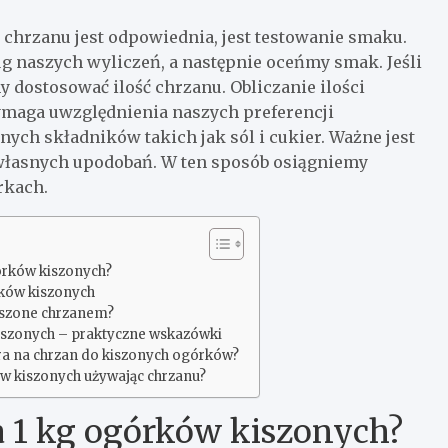
 chrzanu jest odpowiednia, jest testowanie smaku.
 naszych wyliczeń, a następnie oceńmy smak. Jeśli
y dostosować ilość chrzanu. Obliczanie ilości
ymaga uwzględnienia naszych preferencji
ch składników takich jak sól i cukier. Ważne jest
łasnych upodobań. W ten sposób osiągniemy
rkach.
górków kiszonych?
rków kiszonych
iszone chrzanem?
iszonych – praktyczne wskazówki
ra na chrzan do kiszonych ogórków?
w kiszonych używając chrzanu?
a 1 kg ogórków kiszonych?