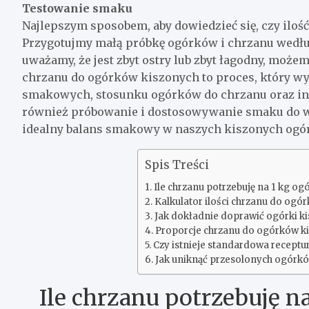
Testowanie smaku
Najlepszym sposobem, aby dowiedzieć się, czy ilość
Przygotujmy małą próbkę ogórków i chrzanu według
uważamy, że jest zbyt ostry lub zbyt łagodny, możem
chrzanu do ogórków kiszonych to proces, który w
smakowych, stosunku ogórków do chrzanu oraz inny
również próbowanie i dostosowywanie smaku do w
idealny balans smakowy w naszych kiszonych ogó
Spis Treści
Ile chrzanu potrzebuję na 1 kg o
Kalkulator ilości chrzanu do ogó
Jak dokładnie doprawić ogórki k
Proporcje chrzanu do ogórków k
Czy istnieje standardowa receptu
Jak uniknąć przesolonych ogórkó
Ile chrzanu potrzebuję n