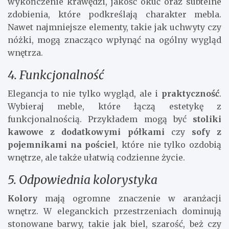
wykończenie krawędzi, jakość okuć oraz subtelne
zdobienia, które podkreślają charakter mebla.
Nawet najmniejsze elementy, takie jak uchwyty czy
nóżki, mogą znacząco wpłynąć na ogólny wygląd
wnętrza.
4. Funkcjonalność
Elegancja to nie tylko wygląd, ale i
praktyczność
.
Wybieraj meble, które łączą estetykę z
funkcjonalnością. Przykładem mogą być
stoliki
kawowe z dodatkowymi półkami
czy
sofy z
pojemnikami na pościel
, które nie tylko ozdobią
wnętrze, ale także ułatwią codzienne życie.
5. Odpowiednia kolorystyka
Kolory
mają ogromne znaczenie w aranżacji
wnętrz. W eleganckich przestrzeniach dominują
stonowane barwy, takie jak biel, szarość, beż czy