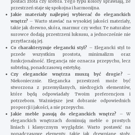
postaci złota czy srebra. Tego typu kolory sprawiają, że
przestrzeń staje się spokojna i harmonijna.
Jakie materiały najlepiej wybierać do eleganckich
wnętrz?
– Warto stawiać na wysokiej jakości materiały,
takie jak drewno, skóra, marmur czy welur. Te naturalne
surowce dodają przestrzeni luksusu, a jednocześnie nie
przytłaczają jej.
Co charakteryzuje elegancki styl?
– Elegancki styl to
przede wszystkim prostota, minimalizm oraz
funkcjonalność. Elegancja nie oznacza przepychu, lecz
subtelną, ponadczasową estetykę.
Czy eleganckie wnętrza muszą być drogie?
–
Niekoniecznie. Elegancka przestrzeń może być
stworzona z przemyślanych, niedrogich elementów,
które będą odpowiadały Twoim preferencjom i
potrzebom. Ważniejsze jest dobranie odpowiednich
proporcji i jakości, a nie przepychu.
Jakie meble pasują do eleganckich wnętrz?
– W
eleganckich wnętrzach dominują meble o prostych
liniach i klasycznym wyglądzie. Warto postawić na
ponadczasowe elementy, takie jak drewniane stoły,