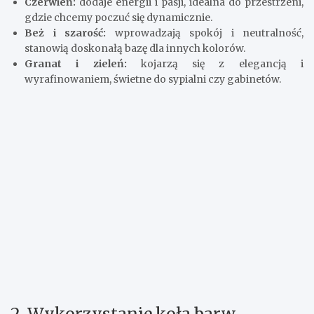
Czerwień:
dodaje energii i pasji, idealna do przestrzeni,
gdzie chcemy poczuć się dynamicznie.
Beż i szarość:
wprowadzają spokój i neutralność,
stanowią doskonałą bazę dla innych kolorów.
Granat i zieleń:
kojarzą się z elegancją i
wyrafinowaniem, świetne do sypialni czy gabinetów.
2. Wykorzystanie koła barw