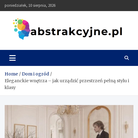
Skip
poniedziałek, 10 sierpnia, 2026
to
content
Abstrakcyjne
Home
Dom i ogród
Eleganckie wnętrza – jak urządzić przestrzeń pełną stylu i
klasy