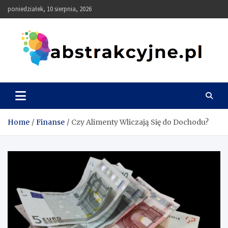
Skip
poniedziałek, 10 sierpnia, 2026
to
content
Abstrakcyjne
Home
Finanse
Czy Alimenty Wliczają Się do Dochodu?