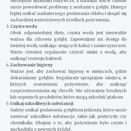
niezbędne składniki odżywcze, a nadmiar soli w chlebie
może powodować problemy z nerkami u gołębi. Dlatego
lepiej unikać nadmiernego podawania chleba i skupić się
na bardziej wartościowych źródłach pożywienia.
Czysta woda
Obok odpowiedniej diety, czysta woda jest niezwykle
ważna dla zdrowia gołębi. Zapewnijmy im dostęp do
świeżej wody, unikając stojących kałuż i zanieczyszczeń.
Warto również regularnie czyścić miski z wodą, aby
uniknąć rozwoju bakterii.
Zachowanie higieny
Ważne jest, aby zachować higienę w miejscach, gdzie
dokarmiamy gołębie. Regularnie sprzątajmy miejsca, w
których zostawiamy pożywienie, aby uniknąć
rozprzestrzeniania się chorób. Nie używajmy brudnych
lub zepsutych produktów, które mogą szkodzić ptakom.
Unikaj szkodliwych substancji
Należy unikać podawania gołębiom jedzenia, które może
zawierać szkodliwe substancje, takie jak pestycydy czy
chemikalia. Dbajmy o to, aby pożywienie było czyste i
pochodziło z pewnych źródeł.