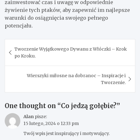
zainwestować czas i uwagę w odpowiednie
żywienie tych ptaków, aby zapewnić im najlepsze
warunki do osiągnięcia swojego pełnego
potencjału.
Nawigacja
Tworzenie Wyjątkowego Dywanu z Włóczki – Krok
wpisu
po Kroku.
Wierszyki miłosne na dobranoc – Inspiracje i
Tworzenie.
One thought on “
Co jedzą gołębie?
”
Alan
pisze:
15 lutego, 2024 o 12:33 pm
Twój wpis jest inspirujący i motywujący.