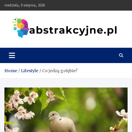
Skip
niedziela, 9 sierpnia, 2026
to
content
Abstrakcyjne
Home
Lifestyle
Co jedzą gołębie?