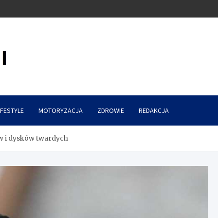
IFESTYLE
MOTORYZACJA
ZDROWIE
REDAKCJA
 i dysków twardych