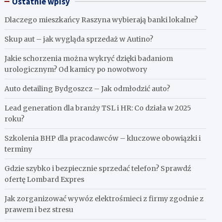
Ostatnie wpisy
Dlaczego mieszkańcy Raszyna wybierają banki lokalne?
Skup aut – jak wygląda sprzedaż w Autino?
Jakie schorzenia można wykryć dzięki badaniom
urologicznym? Od kamicy po nowotwory
Auto detailing Bydgoszcz – Jak odmłodzić auto?
Lead generation dla branży TSL i HR: Co działa w 2025
roku?
Szkolenia BHP dla pracodawców – kluczowe obowiązki i
terminy
Gdzie szybko i bezpiecznie sprzedać telefon? Sprawdź
ofertę Lombard Expres
Jak zorganizować wywóz elektrośmieci z firmy zgodnie z
prawem i bez stresu