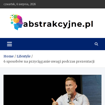
Skip
czwartek, 6 sierpnia, 2026
to
content
Abstrakcyjne
Home
Lifestyle
6 sposobów na przyciąganie uwagi podczas prezentacji