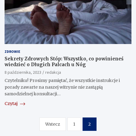
ZDROWIE
Sekrety Zdrowych Stóp: Wszystko, co powinieneś
wiedzieć o Długich Palcach u Nóg
8 października, 2023
redakcja
Czytelniku! Prosimy pamiętać, że wszystkie instrukcje i
porady zawarte na naszej witrynie nie zastąpią
samodzielnej konsultacji…
Czytaj
Stronicowanie
Wstecz
1
2
wpisów