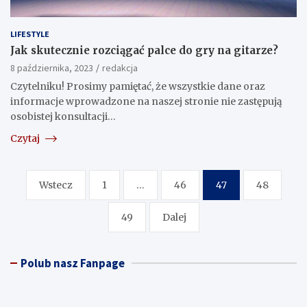
LIFESTYLE
Jak skutecznie rozciągać palce do gry na gitarze?
8 października, 2023
redakcja
Czytelniku! Prosimy pamiętać, że wszystkie dane oraz
informacje wprowadzone na naszej stronie nie zastępują
osobistej konsultacji…
Czytaj
Stronicowanie
Wstecz
1
…
46
47
48
wpisów
49
Dalej
Polub nasz Fanpage