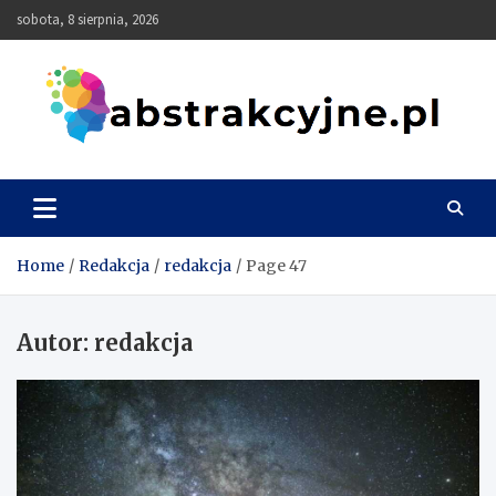
Skip
sobota, 8 sierpnia, 2026
to
content
Abstrakcyjne
Home
Redakcja
redakcja
Page 47
Autor:
redakcja