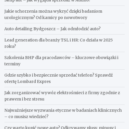
Skup aut – jak wygląda sprzedaż w Autino?
Jakie schorzenia można wykryć dzięki badaniom
urologicznym? Od kamicy po nowotwory
Auto detailing Bydgoszcz – Jak odmłodzić auto?
Lead generation dla branży TSL i HR: Co działa w 2025
roku?
Szkolenia BHP dla pracodawców – kluczowe obowiązki i
terminy
Gdzie szybko i bezpiecznie sprzedać telefon? Sprawdź
ofertę Lombard Expres
Jak zorganizować wywóz elektrośmieci z firmy zgodnie z
prawem i bez stresu
Najważniejsze wyzwania etyczne w badaniach klinicznych
– co musisz wiedzieć?
Czy warto kupić nowe auto? Odkrywamy plusy, minusy i