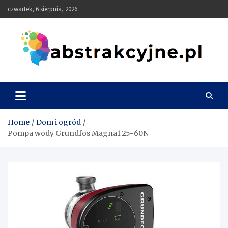
Skip
czwartek, 6 sierpnia, 2026
to
content
Abstrakcyjne
Home
Dom i ogród
Pompa wody Grundfos Magna1 25-60N