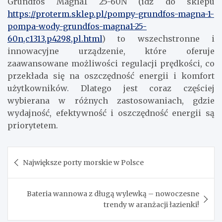
Grundfos Magna1 25-60N (idź do sklepu
https://proterm.sklep.pl/pompy-grundfos-magna-1-
pompa-wody-grundfos-magna1-25-
60n,c1313,p4298,pl.html
) to wszechstronne i
innowacyjne urządzenie, które oferuje
zaawansowane możliwości regulacji prędkości, co
przekłada się na oszczędność energii i komfort
użytkowników. Dlatego jest coraz częściej
wybierana w różnych zastosowaniach, gdzie
wydajność, efektywność i oszczędność energii są
priorytetem.
Nawigacja
Największe porty morskie w Polsce
wpisu
Bateria wannowa z długą wylewką – nowoczesne
trendy w aranżacji łazienki!