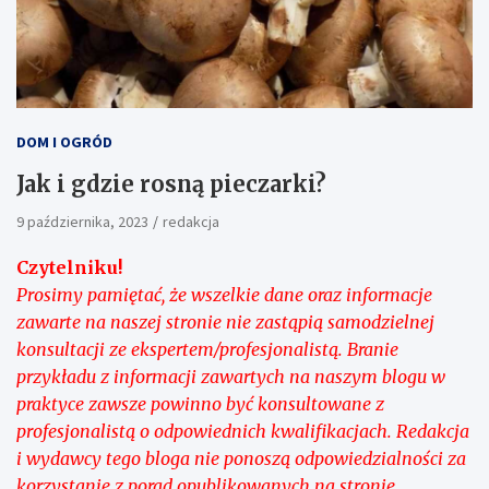
DOM I OGRÓD
Jak i gdzie rosną pieczarki?
9 października, 2023
redakcja
Czytelniku!
Prosimy pamiętać, że wszelkie dane oraz informacje
zawarte na naszej stronie nie zastąpią samodzielnej
konsultacji ze ekspertem/profesjonalistą. Branie
przykładu z informacji zawartych na naszym blogu w
praktyce zawsze powinno być konsultowane z
profesjonalistą o odpowiednich kwalifikacjach. Redakcja
i wydawcy tego bloga nie ponoszą odpowiedzialności za
korzystanie z porad opublikowanych na stronie.