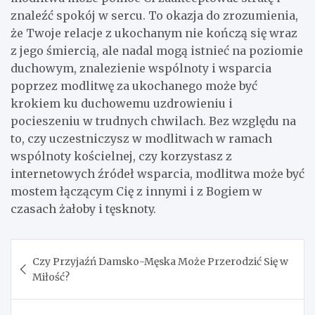
znaleźć spokój w sercu. To okazja do zrozumienia,
że Twoje relacje z ukochanym nie kończą się wraz
z jego śmiercią, ale nadal mogą istnieć na poziomie
duchowym, znalezienie wspólnoty i wsparcia
poprzez modlitwę za ukochanego może być
krokiem ku duchowemu uzdrowieniu i
pocieszeniu w trudnych chwilach. Bez względu na
to, czy uczestniczysz w modlitwach w ramach
wspólnoty kościelnej, czy korzystasz z
internetowych źródeł wsparcia, modlitwa może być
mostem łączącym Cię z innymi i z Bogiem w
czasach żałoby i tęsknoty.
Nawigacja
Czy Przyjaźń Damsko-Męska Może Przerodzić Się w
wpisu
Miłość?