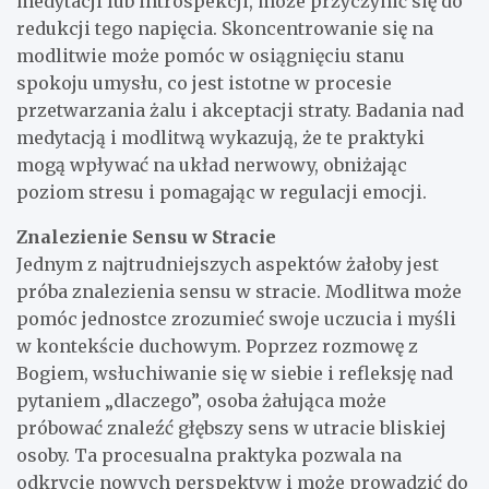
medytacji lub introspekcji, może przyczynić się do
redukcji tego napięcia. Skoncentrowanie się na
modlitwie może pomóc w osiągnięciu stanu
spokoju umysłu, co jest istotne w procesie
przetwarzania żalu i akceptacji straty. Badania nad
medytacją i modlitwą wykazują, że te praktyki
mogą wpływać na układ nerwowy, obniżając
poziom stresu i pomagając w regulacji emocji.
Znalezienie Sensu w Stracie
Jednym z najtrudniejszych aspektów żałoby jest
próba znalezienia sensu w stracie. Modlitwa może
pomóc jednostce zrozumieć swoje uczucia i myśli
w kontekście duchowym. Poprzez rozmowę z
Bogiem, wsłuchiwanie się w siebie i refleksję nad
pytaniem „dlaczego”, osoba żałująca może
próbować znaleźć głębszy sens w utracie bliskiej
osoby. Ta procesualna praktyka pozwala na
odkrycie nowych perspektyw i może prowadzić do