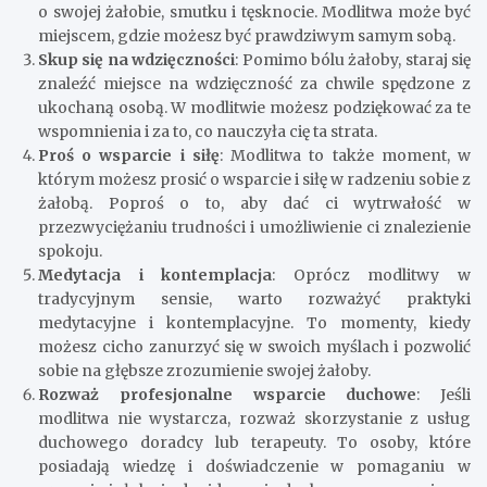
o swojej żałobie, smutku i tęsknocie. Modlitwa może być
miejscem, gdzie możesz być prawdziwym samym sobą.
Skup się na wdzięczności
: Pomimo bólu żałoby, staraj się
znaleźć miejsce na wdzięczność za chwile spędzone z
ukochaną osobą. W modlitwie możesz podziękować za te
wspomnienia i za to, co nauczyła cię ta strata.
Proś o wsparcie i siłę
: Modlitwa to także moment, w
którym możesz prosić o wsparcie i siłę w radzeniu sobie z
żałobą. Poproś o to, aby dać ci wytrwałość w
przezwyciężaniu trudności i umożliwienie ci znalezienie
spokoju.
Medytacja i kontemplacja
: Oprócz modlitwy w
tradycyjnym sensie, warto rozważyć praktyki
medytacyjne i kontemplacyjne. To momenty, kiedy
możesz cicho zanurzyć się w swoich myślach i pozwolić
sobie na głębsze zrozumienie swojej żałoby.
Rozważ profesjonalne wsparcie duchowe
: Jeśli
modlitwa nie wystarcza, rozważ skorzystanie z usług
duchowego doradcy lub terapeuty. To osoby, które
posiadają wiedzę i doświadczenie w pomaganiu w