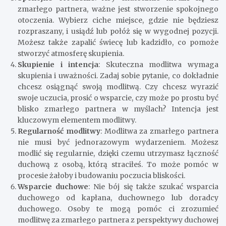
zmarłego partnera, ważne jest stworzenie spokojnego
otoczenia. Wybierz ciche miejsce, gdzie nie będziesz
rozpraszany, i usiądź lub połóż się w wygodnej pozycji.
Możesz także zapalić świecę lub kadzidło, co pomoże
stworzyć atmosferę skupienia.
Skupienie i intencja
: Skuteczna modlitwa wymaga
skupienia i uważności. Zadaj sobie pytanie, co dokładnie
chcesz osiągnąć swoją modlitwą. Czy chcesz wyrazić
swoje uczucia, prosić o wsparcie, czy może po prostu być
blisko zmarłego partnera w myślach? Intencja jest
kluczowym elementem modlitwy.
Regularność modlitwy
: Modlitwa za zmarłego partnera
nie musi być jednorazowym wydarzeniem. Możesz
modlić się regularnie, dzięki czemu utrzymasz łączność
duchową z osobą, którą straciłeś. To może pomóc w
procesie żałoby i budowaniu poczucia bliskości.
Wsparcie duchowe
: Nie bój się także szukać wsparcia
duchowego od kapłana, duchownego lub doradcy
duchowego. Osoby te mogą pomóc ci zrozumieć
modlitwę za zmarłego partnera z perspektywy duchowej