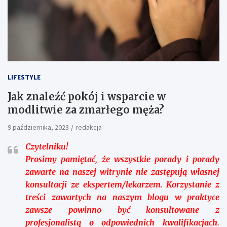
LIFESTYLE
Jak znaleźć pokój i wsparcie w
modlitwie za zmarłego męża?
9 października, 2023
redakcja
Czytelniku!
Prosimy pamiętać, że wszystkie porady i porady
zawarte na naszej witrynie nie zastępują własnej
konsultacji ze ekspertem/lekarzem. Korzystanie z
treści zawartych na naszym blogu w praktyce
zawsze powinno być konsultowane z
profesjonalistą o odpowiednich kwalifikacjach.