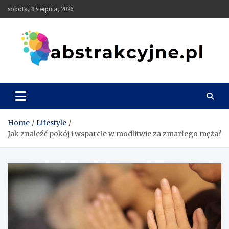
Skip
sobota, 8 sierpnia, 2026
to
content
Abstrakcyjne
Home
Lifestyle
Jak znaleźć pokój i wsparcie w modlitwie za zmarłego męża?