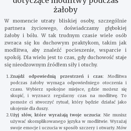
dotyczące modlitwy podczas
żałoby
W momencie utraty bliskiej osoby, szczególnie
partnera życiowego, doświadczamy głębokiej
żałoby i bólu. W tak trudnym czasie wiele osób
zwraca się ku duchowym praktykom, takim jak
modlitwa, aby znaleźć pocieszenie, wsparcie i
spokój. Dla wielu jest to czas, gdy duchowość staje
się nieodzownym źródłem siły i otuchy.
Znajdź odpowiednią przestrzeń i czas
: Modlitwa
podczas żałoby wymaga odpowiedniego otoczenia i
czasu. Wybierz spokojne miejsce, gdzie możesz się
skupić, i wyznacz regularny czas na modlitwę. To
pomoże ci stworzyć rytuał, który będzie działać jako
ukojenie dla duszy.
Użyj słów, które wyrażają twoje uczucia
: Nie musisz
używać skomplikowanego języka w modlitwie. Wyrażaj
swoje emocje i uczucia w sposób szczery i otwarty. Mów