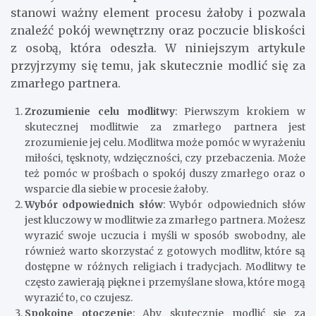
stanowi ważny element procesu żałoby i pozwala
znaleźć pokój wewnętrzny oraz poczucie bliskości
z osobą, która odeszła. W niniejszym artykule
przyjrzymy się temu, jak skutecznie modlić się za
zmarłego partnera.
Zrozumienie celu modlitwy
: Pierwszym krokiem w
skutecznej modlitwie za zmarłego partnera jest
zrozumienie jej celu. Modlitwa może pomóc w wyrażeniu
miłości, tęsknoty, wdzięczności, czy przebaczenia. Może
też pomóc w prośbach o spokój duszy zmarłego oraz o
wsparcie dla siebie w procesie żałoby.
Wybór odpowiednich słów
: Wybór odpowiednich słów
jest kluczowy w modlitwie za zmarłego partnera. Możesz
wyrazić swoje uczucia i myśli w sposób swobodny, ale
również warto skorzystać z gotowych modlitw, które są
dostępne w różnych religiach i tradycjach. Modlitwy te
często zawierają piękne i przemyślane słowa, które mogą
wyrazić to, co czujesz.
Spokojne otoczenie
: Aby skutecznie modlić się za