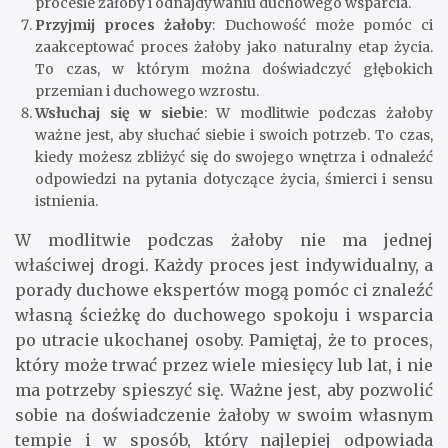
procesie żałoby i odnajdywaniu duchowego wsparcia.
Przyjmij proces żałoby
: Duchowość może pomóc ci
zaakceptować proces żałoby jako naturalny etap życia.
To czas, w którym można doświadczyć głębokich
przemian i duchowego wzrostu.
Wsłuchaj się w siebie
: W modlitwie podczas żałoby
ważne jest, aby słuchać siebie i swoich potrzeb. To czas,
kiedy możesz zbliżyć się do swojego wnętrza i odnaleźć
odpowiedzi na pytania dotyczące życia, śmierci i sensu
istnienia.
W modlitwie podczas żałoby nie ma jednej
właściwej drogi. Każdy proces jest indywidualny, a
porady duchowe ekspertów mogą pomóc ci znaleźć
własną ścieżkę do duchowego spokoju i wsparcia
po utracie ukochanej osoby. Pamiętaj, że to proces,
który może trwać przez wiele miesięcy lub lat, i nie
ma potrzeby spieszyć się. Ważne jest, aby pozwolić
sobie na doświadczenie żałoby w swoim własnym
tempie i w sposób, który najlepiej odpowiada