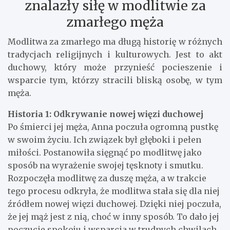
znalazły siłę w modlitwie za
zmarłego męża
Modlitwa za zmarłego ma długą historię w różnych
tradycjach religijnych i kulturowych. Jest to akt
duchowy, który może przynieść pocieszenie i
wsparcie tym, którzy stracili bliską osobę, w tym
męża.
Historia 1: Odkrywanie nowej więzi duchowej
Po śmierci jej męża, Anna poczuła ogromną pustkę
w swoim życiu. Ich związek był głęboki i pełen
miłości. Postanowiła sięgnąć po modlitwę jako
sposób na wyrażenie swojej tęsknoty i smutku.
Rozpoczęła modlitwę za duszę męża, a w trakcie
tego procesu odkryła, że modlitwa stała się dla niej
źródłem nowej więzi duchowej. Dzięki niej poczuła,
że jej mąż jest z nią, choć w inny sposób. To dało jej
poczucie spokoju i wsparcia w trudnych chwilach.