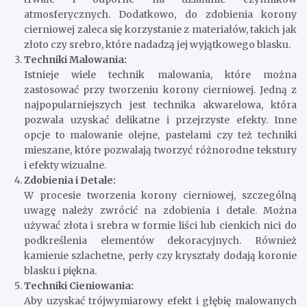
atmosferycznych. Dodatkowo, do zdobienia korony
cierniowej zaleca się korzystanie z materiałów, takich jak
złoto czy srebro, które nadadzą jej wyjątkowego blasku.
Techniki Malowania:
Istnieje wiele technik malowania, które można
zastosować przy tworzeniu korony cierniowej. Jedną z
najpopularniejszych jest technika akwarelowa, która
pozwala uzyskać delikatne i przejrzyste efekty. Inne
opcje to malowanie olejne, pastelami czy też techniki
mieszane, które pozwalają tworzyć różnorodne tekstury
i efekty wizualne.
Zdobienia i Detale:
W procesie tworzenia korony cierniowej, szczególną
uwagę należy zwrócić na zdobienia i detale. Można
używać złota i srebra w formie liści lub cienkich nici do
podkreślenia elementów dekoracyjnych. Również
kamienie szlachetne, perły czy kryształy dodają koronie
blasku i piękna.
Techniki Cieniowania:
Aby uzyskać trójwymiarowy efekt i głębię malowanych