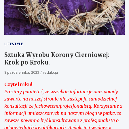
LIFESTYLE
Sztuka Wyrobu Korony Cierniowej:
Krok po Kroku.
8 października, 2023
redakcja
Czytelniku!
Prosimy pamiętać, że wszelkie informacje oraz porady
zawarte na naszej stronie nie zastępują samodzielnej
konsultacji ze fachowcem/profesjonalistą. Korzystanie z
informacji umieszczonych na naszym blogu w praktyce
zawsze powinno być konsultowane z profesjonalistą o
odpowiednich kwalifikacjach. Redakcja i wydawcy