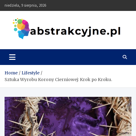
Skip
niedziela, 9 sierpnia, 2026
to
content
Abstrakcyjne
Home
Lifestyle
Sztuka Wyrobu Korony Cierniowej: Krok po Kroku.