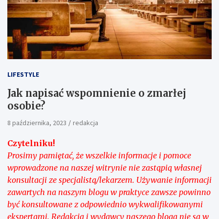
LIFESTYLE
Jak napisać wspomnienie o zmarłej
osobie?
8 października, 2023
redakcja
Czytelniku!
Prosimy pamiętać, że wszelkie informacje i pomoce
wprowadzone na naszej witrynie nie zastąpią własnej
konsultacji ze specjalistą/lekarzem. Używanie informacji
zawartych na naszym blogu w praktyce zawsze powinno
być konsultowane z odpowiednio wykwalifikowanymi
ekspertami. Redakcja i wydawcy naszego bloga nie są w