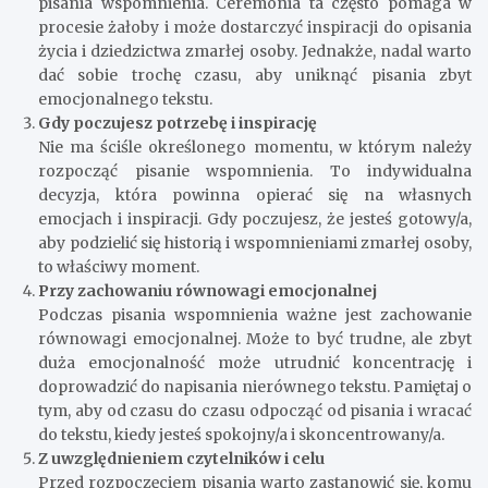
pisania wspomnienia. Ceremonia ta często pomaga w
procesie żałoby i może dostarczyć inspiracji do opisania
życia i dziedzictwa zmarłej osoby. Jednakże, nadal warto
dać sobie trochę czasu, aby uniknąć pisania zbyt
emocjonalnego tekstu.
Gdy poczujesz potrzebę i inspirację
Nie ma ściśle określonego momentu, w którym należy
rozpocząć pisanie wspomnienia. To indywidualna
decyzja, która powinna opierać się na własnych
emocjach i inspiracji. Gdy poczujesz, że jesteś gotowy/a,
aby podzielić się historią i wspomnieniami zmarłej osoby,
to właściwy moment.
Przy zachowaniu równowagi emocjonalnej
Podczas pisania wspomnienia ważne jest zachowanie
równowagi emocjonalnej. Może to być trudne, ale zbyt
duża emocjonalność może utrudnić koncentrację i
doprowadzić do napisania nierównego tekstu. Pamiętaj o
tym, aby od czasu do czasu odpocząć od pisania i wracać
do tekstu, kiedy jesteś spokojny/a i skoncentrowany/a.
Z uwzględnieniem czytelników i celu
Przed rozpoczęciem pisania warto zastanowić się, komu