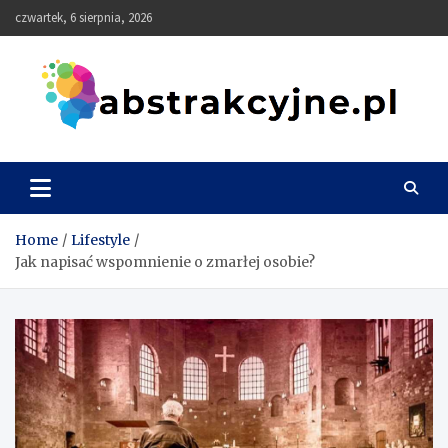
Skip
czwartek, 6 sierpnia, 2026
to
content
Abstrakcyjne
Home
Lifestyle
Jak napisać wspomnienie o zmarłej osobie?