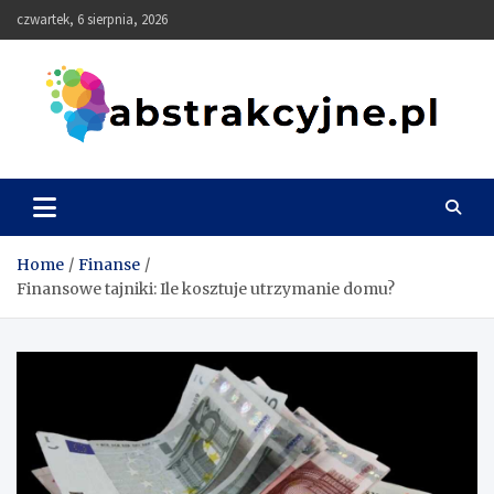
Skip
czwartek, 6 sierpnia, 2026
to
content
Abstrakcyjne
Home
Finanse
Finansowe tajniki: Ile kosztuje utrzymanie domu?