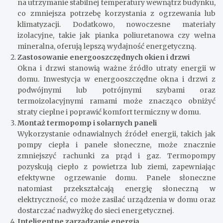
na utrzymanie stabilnej temperatury wewnątrz budynku,
co zmniejsza potrzebę korzystania z ogrzewania lub
klimatyzacji. Dodatkowo, nowoczesne materiały
izolacyjne, takie jak pianka poliuretanowa czy wełna
mineralna, oferują lepszą wydajność energetyczną.
Zastosowanie energooszczędnych okien i drzwi
Okna i drzwi stanowią ważne źródło utraty energii w
domu. Inwestycja w energooszczędne okna i drzwi z
podwójnymi lub potrójnymi szybami oraz
termoizolacyjnymi ramami może znacząco obniżyć
straty cieplne i poprawić komfort termiczny w domu.
Montaż termopomp i solarnych paneli
Wykorzystanie odnawialnych źródeł energii, takich jak
pompy ciepła i panele słoneczne, może znacznie
zmniejszyć rachunki za prąd i gaz. Termopompy
pozyskują ciepło z powietrza lub ziemi, zapewniając
efektywne ogrzewanie domu. Panele słoneczne
natomiast przekształcają energię słoneczną w
elektryczność, co może zasilać urządzenia w domu oraz
dostarczać nadwyżkę do sieci energetycznej.
Inteligentne zarządzanie energią