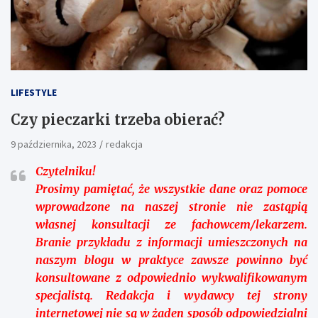
LIFESTYLE
Czy pieczarki trzeba obierać?
9 października, 2023
redakcja
Czytelniku!
Prosimy pamiętać, że wszystkie dane oraz pomoce
wprowadzone na naszej stronie nie zastąpią
własnej konsultacji ze fachowcem/lekarzem.
Branie przykładu z informacji umieszczonych na
naszym blogu w praktyce zawsze powinno być
konsultowane z odpowiednio wykwalifikowanym
specjalistą. Redakcja i wydawcy tej strony
internetowej nie są w żaden sposób odpowiedzialni