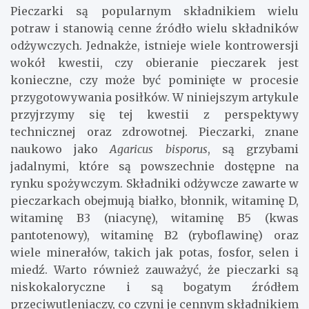
Pieczarki są popularnym składnikiem wielu
potraw i stanowią cenne źródło wielu składników
odżywczych. Jednakże, istnieje wiele kontrowersji
wokół kwestii, czy obieranie pieczarek jest
konieczne, czy może być pominięte w procesie
przygotowywania posiłków. W niniejszym artykule
przyjrzymy się tej kwestii z perspektywy
technicznej oraz zdrowotnej. Pieczarki, znane
naukowo jako
Agaricus bisporus
, są grzybami
jadalnymi, które są powszechnie dostępne na
rynku spożywczym. Składniki odżywcze zawarte w
pieczarkach obejmują białko, błonnik, witaminę D,
witaminę B3 (niacynę), witaminę B5 (kwas
pantotenowy), witaminę B2 (ryboflawinę) oraz
wiele minerałów, takich jak potas, fosfor, selen i
miedź. Warto również zauważyć, że pieczarki są
niskokaloryczne i są bogatym źródłem
przeciwutleniaczy, co czyni je cennym składnikiem