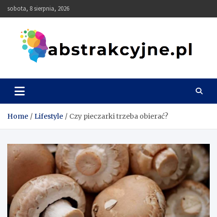
Skip
sobota, 8 sierpnia, 2026
to
content
Abstrakcyjne
Home
Lifestyle
Czy pieczarki trzeba obierać?