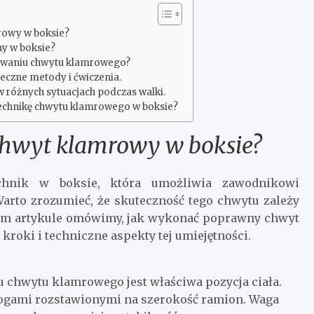
rowy w boksie?
y w boksie?
nywaniu chwytu klamrowego?
czne metody i ćwiczenia.
różnych sytuacjach podczas walki.
technikę chwytu klamrowego w boksie?
hwyt klamrowy w boksie?
hnik w boksie, która umożliwia zawodnikowi
rto zrozumieć, że skuteczność tego chwytu zależy
szym artykule omówimy, jak wykonać poprawny chwyt
roki i techniczne aspekty tej umiejętności.
hwytu klamrowego jest właściwa pozycja ciała.
nogami rozstawionymi na szerokość ramion. Waga