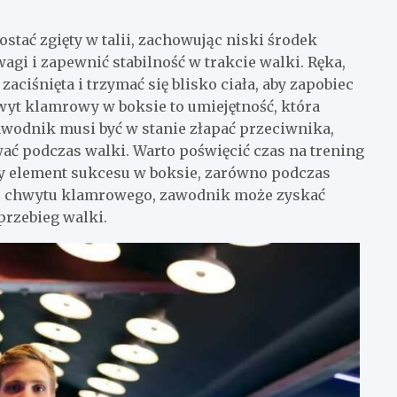
tać zgięty w talii, zachowując niski środek
wagi i zapewnić stabilność w trakcie walki. Ręka,
iśnięta i trzymać się blisko ciała, aby zapobiec
yt klamrowy w boksie to umiejętność, która
Zawodnik musi być w stanie złapać przeciwnika,
ć podczas walki. Warto poświęcić czas na trening
wy element sukcesu w boksie, zarówno podczas
iu chwytu klamrowego, zawodnik może zyskać
przebieg walki.