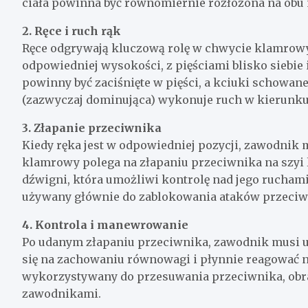
ciała powinna być równomiernie rozłożona na obu 
2. Ręce i ruch rąk
Ręce odgrywają kluczową rolę w chwycie klamrow
odpowiedniej wysokości, z pięściami blisko siebi
powinny być zaciśnięte w pięści, a kciuki schowan
(zazwyczaj dominująca) wykonuje ruch w kierunku p
3. Złapanie przeciwnika
Kiedy ręka jest w odpowiedniej pozycji, zawodnik
klamrowy polega na złapaniu przeciwnika na szyi
dźwigni, która umożliwi kontrolę nad jego ruchami.
używany głównie do zablokowania ataków przeciw
4. Kontrola i manewrowanie
Po udanym złapaniu przeciwnika, zawodnik musi u
się na zachowaniu równowagi i płynnie reagować 
wykorzystywany do przesuwania przeciwnika, obra
zawodnikami.