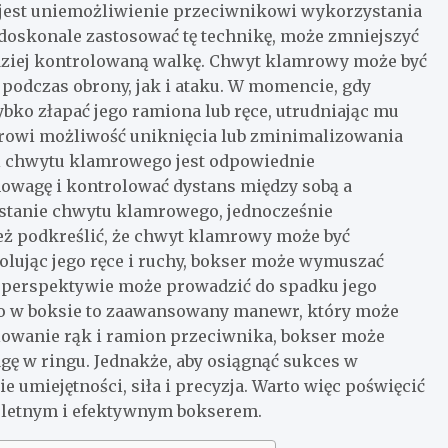
est uniemożliwienie przeciwnikowi wykorzystania
fi doskonale zastosować tę technikę, może zmniejszyć
rdziej kontrolowaną walkę. Chwyt klamrowy może być
odczas obrony, jak i ataku. W momencie, gdy
bko złapać jego ramiona lub ręce, utrudniając mu
serowi możliwość uniknięcia lub zminimalizowania
i chwytu klamrowego jest odpowiednie
owagę i kontrolować dystans między sobą a
stanie chwytu klamrowego, jednocześnie
eż podkreślić, że chwyt klamrowy może być
lując jego ręce i ruchy, bokser może wymuszać
j perspektywie może prowadzić do spadku jego
go w boksie to zaawansowany manewr, który może
lowanie rąk i ramion przeciwnika, bokser może
gę w ringu. Jednakże, aby osiągnąć sukces w
e umiejętności, siła i precyzja. Warto więc poświęcić
ompletnym i efektywnym bokserem.