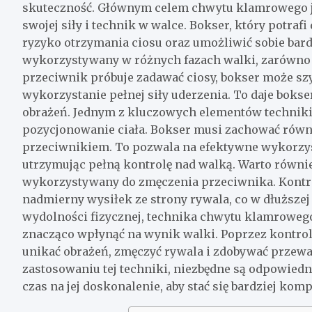
skuteczność. Głównym celem chwytu klamrowego j
swojej siły i technik w walce. Bokser, który potra
ryzyko otrzymania ciosu oraz umożliwić sobie ba
wykorzystywany w różnych fazach walki, zarówno p
przeciwnik próbuje zadawać ciosy, bokser może szy
wykorzystanie pełnej siły uderzenia. To daje bok
obrażeń. Jednym z kluczowych elementów technik
pozycjonowanie ciała. Bokser musi zachować równ
przeciwnikiem. To pozwala na efektywne wykorzy
utrzymując pełną kontrolę nad walką. Warto równi
wykorzystywany do zmęczenia przeciwnika. Kontro
nadmierny wysiłek ze strony rywala, co w dłuższe
wydolności fizycznej, technika chwytu klamrowe
znacząco wpłynąć na wynik walki. Poprzez kontro
unikać obrażeń, zmęczyć rywala i zdobywać przewa
zastosowaniu tej techniki, niezbędne są odpowiedni
czas na jej doskonalenie, aby stać się bardziej k