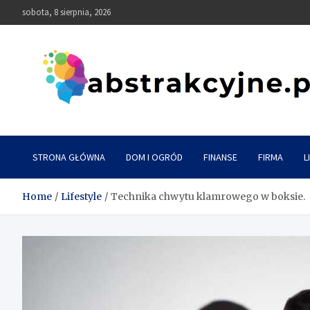
Skip
sobota, 8 sierpnia, 2026
to
content
Abstrakcyjne
STRONA GŁÓWNA
DOM I OGRÓD
FINANSE
FIRMA
L
Home
Lifestyle
Technika chwytu klamrowego w boksie.