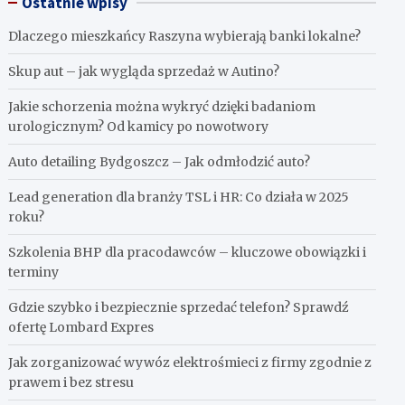
Ostatnie wpisy
Dlaczego mieszkańcy Raszyna wybierają banki lokalne?
Skup aut – jak wygląda sprzedaż w Autino?
Jakie schorzenia można wykryć dzięki badaniom
urologicznym? Od kamicy po nowotwory
Auto detailing Bydgoszcz – Jak odmłodzić auto?
Lead generation dla branży TSL i HR: Co działa w 2025
roku?
Szkolenia BHP dla pracodawców – kluczowe obowiązki i
terminy
Gdzie szybko i bezpiecznie sprzedać telefon? Sprawdź
ofertę Lombard Expres
Jak zorganizować wywóz elektrośmieci z firmy zgodnie z
prawem i bez stresu