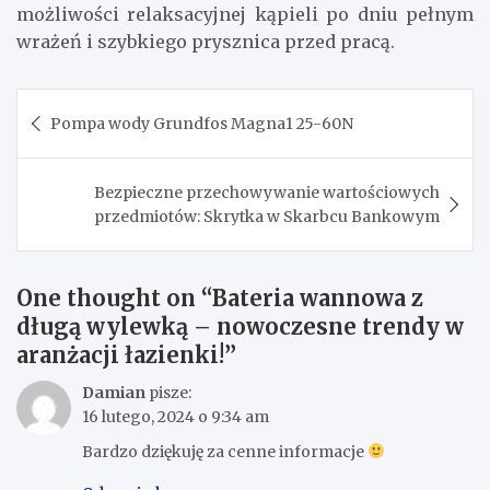
możliwości relaksacyjnej kąpieli po dniu pełnym
wrażeń i szybkiego prysznica przed pracą.
Nawigacja
Pompa wody Grundfos Magna1 25-60N
wpisu
Bezpieczne przechowywanie wartościowych
przedmiotów: Skrytka w Skarbcu Bankowym
One thought on “
Bateria wannowa z
długą wylewką – nowoczesne trendy w
aranżacji łazienki!
”
Damian
pisze:
16 lutego, 2024 o 9:34 am
Bardzo dziękuję za cenne informacje