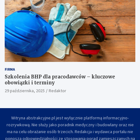
FIRMA
Szkolenia BHP dla pracodawców – kluczowe
obowiązki i terminy
29 października, 2025
Redaktor
Witryna abstrakcyjne.pl jest wyłącznie platformą informacyjno-
rozrywkową. Nie służy jako poradnik medyczny i budowlany oraz nie
ma na celu obrażanie osób trzecich. Redakcja i wydawca portalu nie
ponoszą odpowiedzialności ze stosowania porad zamieszczanych na