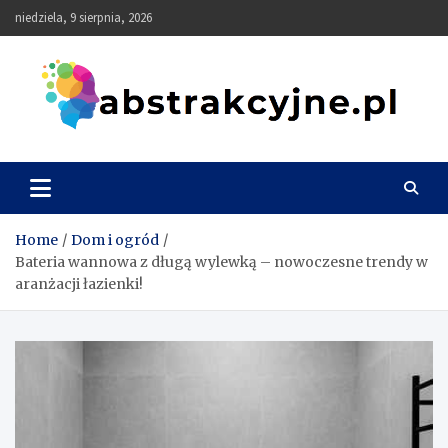
Skip
niedziela, 9 sierpnia, 2026
to
content
Abstrakcyjne
Home
Dom i ogród
Bateria wannowa z długą wylewką – nowoczesne trendy w
aranżacji łazienki!